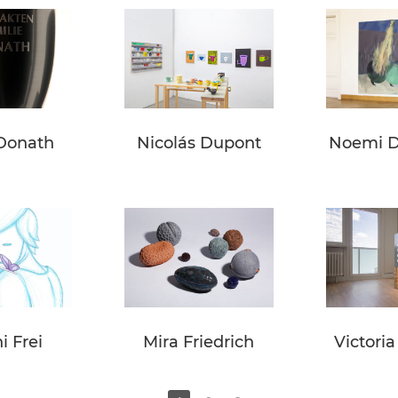
Donath
Nicolás Dupont
Noemi D
 Frei
Mira Friedrich
Victori