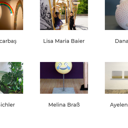
Acarbaş
Lisa Maria Baier
Dana
ichler
Melina Braß
Ayelen