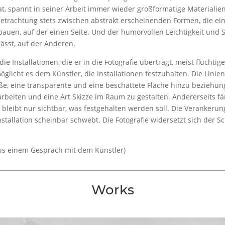
t, spannt in seiner Arbeit immer wieder großformatige Materialie
Betrachtung stets zwischen abstrakt erscheinenden Formen, die ei
uen, auf der einen Seite. Und der humorvollen Leichtigkeit und Sp
lässt, auf der Anderen.
 Installationen, die er in die Fotografie überträgt, meist flüchtiger
ermöglicht es dem Künstler, die Installationen festzuhalten. Die Lin
iße, eine transparente und eine beschattete Fläche hinzu beziehun
arbeiten und eine Art Skizze im Raum zu gestalten. Andererseits fän
t, bleibt nur sichtbar, was festgehalten werden soll. Die Verankeru
stallation scheinbar schwebt. Die Fotografie widersetzt sich der Sc
s einem Gespräch mit dem Künstler)
Works