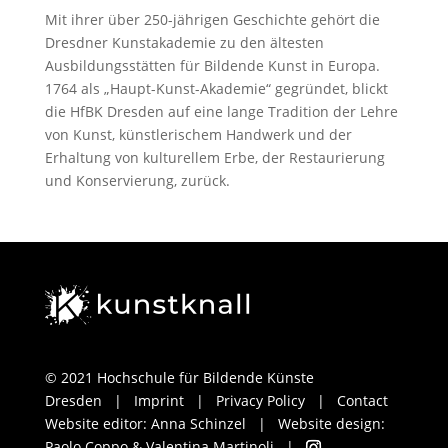
Mit ihrer über 250-jährigen Geschichte gehört die
Dresdner Kunstakademie zu den ältesten
Ausbildungsstätten für Bildende Kunst in Europa.
1764 als „Haupt-Kunst-Akademie“ gegründet, blickt
die HfBK Dresden auf eine lange Tradition der Lehre
von Kunst, künstlerischem Handwerk und der
Erhaltung von kulturellem Erbe, der Restaurierung
und Konservierung, zurück.
© 2021 Hochschule für Bildende Künste
Dresden
|
Imprint
|
Privacy Policy
|
Contact
Website editor: Anna Schinzel | Website design:
Paolo Coppo & Valentina Martinoli
|