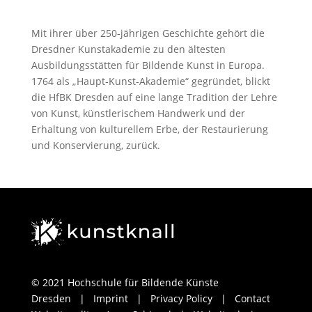
Mit ihrer über 250-jährigen Geschichte gehört die
Dresdner Kunstakademie zu den ältesten
Ausbildungsstätten für Bildende Kunst in Europa.
1764 als „Haupt-Kunst-Akademie“ gegründet, blickt
die HfBK Dresden auf eine lange Tradition der Lehre
von Kunst, künstlerischem Handwerk und der
Erhaltung von kulturellem Erbe, der Restaurierung
und Konservierung, zurück.
© 2021 Hochschule für Bildende Künste
Dresden
|
Imprint
|
Privacy Policy
|
Contact