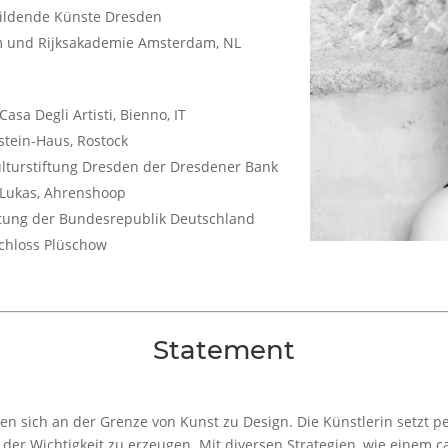
ildende Künste Dresden
m und Rijksakademie Amsterdam, NL
sa Degli Artisti, Bienno, IT
tein-Haus, Rostock
lturstiftung Dresden der Dresdener Bank
 Lukas, Ahrenshoop
ftung der Bundesrepublik Deutschland
chloss Plüschow
Statement
n sich an der Grenze von Kunst zu Design. Die Künstlerin setzt p
er Wichtigkeit zu erzeugen. Mit diversen Strategien, wie einem ca