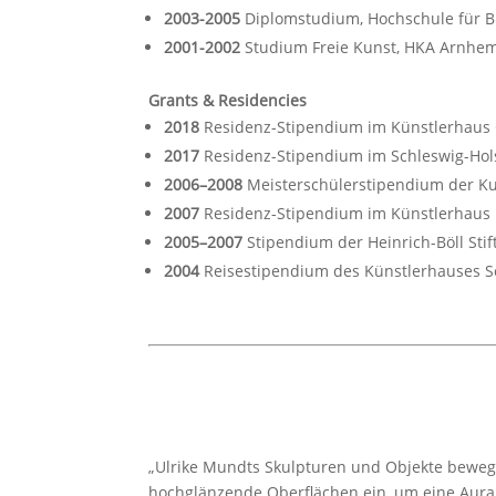
2003-2005
Diplomstudium, Hochschule für B
2001-2002
Studium Freie Kunst, HKA Arnhe
Grants & Residencies
2018
Residenz-Stipendium im Künstlerhaus Ca
2017
Residenz-Stipendium im Schleswig-Hols
2006–2008
Meisterschülerstipendium der Ku
2007
Residenz-Stipendium im Künstlerhaus
2005–2007
Stipendium der Heinrich-Böll Sti
2004
Reisestipendium des Künstlerhauses S
„Ulrike Mundts Skulpturen und Objekte bewege
hochglänzende Oberflächen ein, um eine Aura d