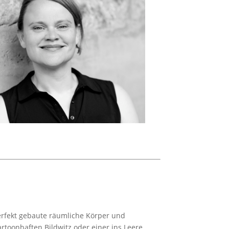
erfekt gebaute räumliche Körper und
rtoonhaften Bildwitz oder einer ins Leere