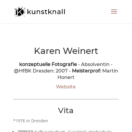
Karen Weinert
konzeptuelle Fotografie
- Absolventin -
@HfBK Dresden: 2007 -
Meisterprof:
Martin
Honert
Website
Vita
*1976 in Dresden
2009/10
Aufbaustudium „Curating“, Hochschule