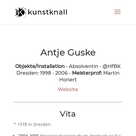
Antje Guske
Objekte/Installation
- Absolventin - @HfBK
Dresden: 1998 - 2006 -
Meisterprof:
Martin
Honert
Website
Vita
* 1978 in Dresden
2004-2006
Meisterschülerstudium, Hochschule für